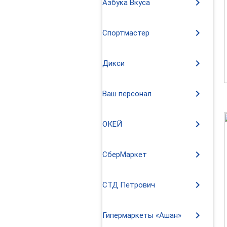
chevron_right
Азбука Вкуса
chevron_right
Спортмастер
chevron_right
Дикси
chevron_right
Ваш персонал
chevron_right
ОКЕЙ
chevron_right
СберМаркет
chevron_right
СТД Петрович
chevron_right
Гипермаркеты «Ашан»