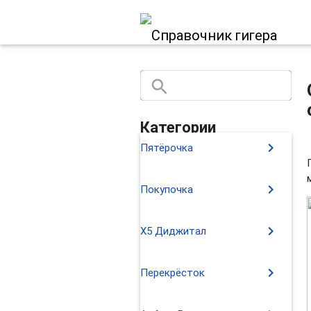
search
close
Категории
chevron_right
Пятёрочка
chevron_right
Покупочка
chevron_right
X5 Диджитал
chevron_right
Перекрёсток