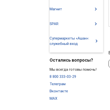
chevron_right
Магнит
chevron_right
SPAR
Супермаркеты «Ашан»:
chevron_right
служебный вход
Остались вопросы?
Мы всегда готовы помочь!
8 800 333-03-29
Телеграм
Вконтакте
MAX