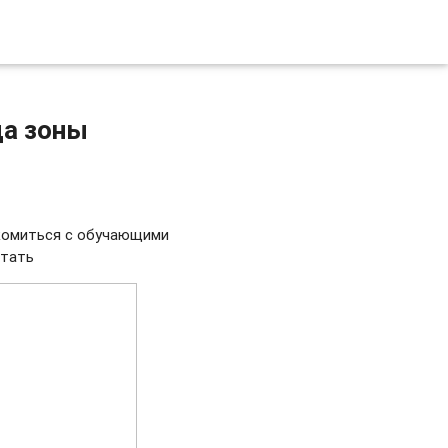
ца зоны
акомиться с обучающими
отать