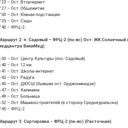
7:23 – Ост. Вторчермет
7:27 – Ост. Общежитие
7:30 – Ост. Южная подстанция
7:35 – Ост. Сады
7:40 – ФРЦ-2
Маршрут 2: п. Садовый – ФРЦ-2 (пн-вс) Ост. ЖК Солнечный 
медцентра ВикиМед)
6:30
– Ост. Центр Культуры (пос. Садовый)
6:40
– Ост. 12 км
6:41 – Ост. Школа-интернат
6:42 – Ост. Радуга
6:45
– Ост. ДЮСШ (бывшая ост. Орджоникидзе)
6:47 – Ост. Калинина
6:49
– Ост. Больница
6:52
– Ост. Машиностроителей (в сторону Среднеуральска)
7:45
– ФРЦ-2
Маршрут 3:
Сортировка – ФРЦ-2 (пн-вс) (Расточная)