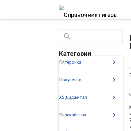
search
close
Категории
chevron_right
Пятёрочка
chevron_right
Покупочка
chevron_right
X5 Диджитал
chevron_right
Перекрёсток