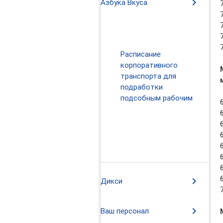
chevron_right
Азбука Вкуса
chevron_right
Спортмастер
Расписание
корпоративного
транспорта для
подработки
подсобным рабочим
Корпоративный
транспорт РЦ
Спортмастер г.
Екатеринбург
chevron_right
Дикси
chevron_right
Ваш персонал