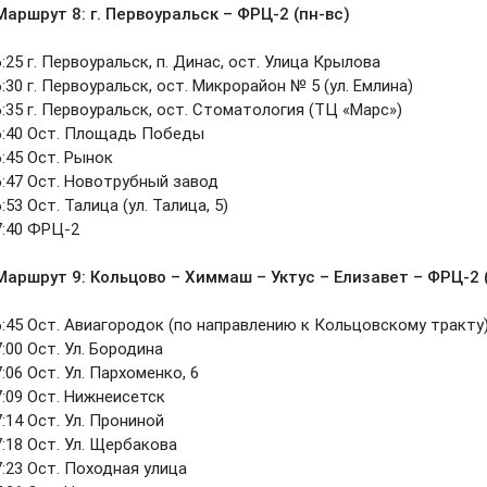
Маршрут 8:
г. Первоуральск – ФРЦ-2 (пн-вс)
6:25 г. Первоуральск, п. Динас, ост. Улица Крылова
6:30 г. Первоуральск, ост. Микрорайон № 5 (ул. Емлина)
6:35 г. Первоуральск, ост. Стоматология (ТЦ «Марс»)
6:40 Ост. Площадь Победы
6:45 Ост. Рынок
6:47 Ост. Новотрубный завод
6:53 Ост. Талица (ул. Талица, 5)
7:40 ФРЦ-2
Маршрут 9:
Кольцово – Химмаш – Уктус – Елизавет – ФРЦ-2
6:45 Ост. Авиагородок (по направлению к Кольцовскому тракту
7:00 Ост. Ул. Бородина
7:06 Ост. Ул. Пархоменко, 6
7:09 Ост. Нижнеисетск
7:14 Ост. Ул. Прониной
7:18 Ост. Ул. Щербакова
7:23 Ост. Походная улица