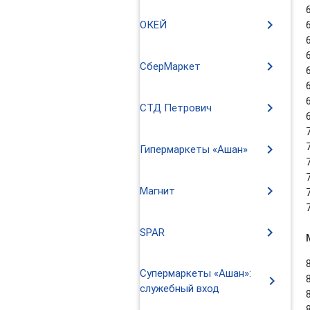
chevron_right
ОКЕЙ
chevron_right
СберМаркет
chevron_right
СТД Петрович
chevron_right
Гипермаркеты «Ашан»
chevron_right
Магнит
chevron_right
SPAR
Супермаркеты «Ашан»:
chevron_right
служебный вход