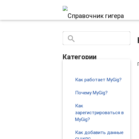
search
close
Категории
chevron_right
Начать работу
Как работает MyGig?
Почему MyGig?
Как
зарегистрироваться в
MyGig?
Как добавить данные