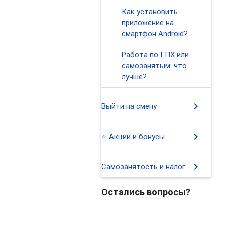
Как установить
приложение на
смартфон Android?
Работа по ГПХ или
самозанятым: что
лучше?
chevron_right
Выйти на смену
chevron_right
⭐ Акции и бонусы
chevron_right
Самозанятость и налог
Остались вопросы?
chevron_right
Получить оплату
Мы всегда готовы помочь!